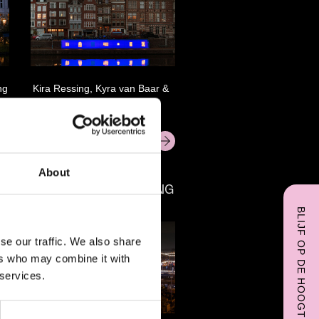
ng
Kira Ressing, Kyra van Baar &
Naomi de Bruijn
About
NACHT TEKENING
BLIJF OP DE HOOGTE
se our traffic. We also share
ers who may combine it with
 services.