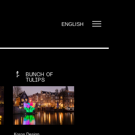
ENGLISH
BUNCH OF
TULIPS
RIG
ns
tie
denis
Koros Design