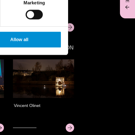
Marketing
Krijn de Koning
Allow all
T
PAS ENCORE MON
HISTOIRE
Vincent Olinet