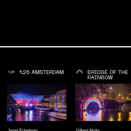
1.26 AMSTERDAM
BRIDGE OF THE
RAINBOW
TIVAL
LICHTKUNST
OVE
Alle edities
Steun o
elen
Open Call
Organisa
en
Verdieping
Geschie
Janet Echelman
Gilbert Moity