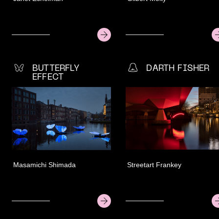
ers
Permanente kunst
Duurza
tieproject
Advies & Inspiratie
Vacatur
ners
FAQ
BUTTERFLY
DARTH FISHER
ligers
Contact
EFFECT
Masamichi Shimada
Streetart Frankey