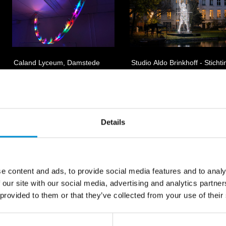
Caland Lyceum, Damstede
Studio Aldo Brinkhoff - Stichti
Lyceum, Ir. Lely Lyceum, IJburg
Nieuwe Helden
College en Kaj Munk College
Details
MOONBURN
MR. J.J. VAN DE
VELDEBRUG
e content and ads, to provide social media features and to analy
 our site with our social media, advertising and analytics partn
 provided to them or that they’ve collected from your use of their