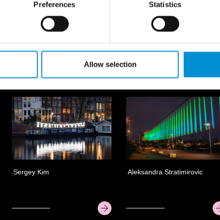
Preferences
Statistics
Stichting Barstow
Peter Vink
Allow selection
NEIGHBORHOOD
NORTHERN LIGH
Sergey Kim
Aleksandra Stratimirovic