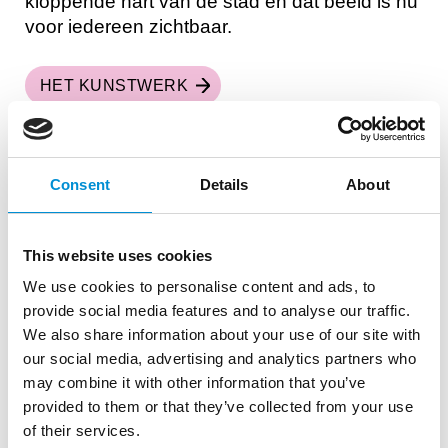
kloppende hart van de stad en dat beeld is nu
voor iedereen zichtbaar.
HET KUNSTWERK
Consent
Details
About
This website uses cookies
We use cookies to personalise content and ads, to
provide social media features and to analyse our traffic.
We also share information about your use of our site with
our social media, advertising and analytics partners who
THE LIGHT KITE | SLOTERPLAS
may combine it with other information that you’ve
provided to them or that they’ve collected from your use
The Light Kite
, gemaakt door Tijdmakers,
of their services.
brengt je terug naar vroeger, toen je alle tijd