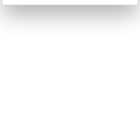
PRIVÉ/GROEPSBOOT
Wil jij het festival beleven met een groep collega’s,
met z'n tweetjes, of heb je speciale wensen? Doe
dan direct een aanvraag bij een van onze Official
Partners.
FESTIVAL APP