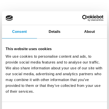
OPEN BOOT
Bewonder de kunstwerken van dichtbij, vanuit een
Consent
Details
About
open boot. In een gezellige groepssetting vertelt de
schipper of live gids je alles over het thema en de
kunstwerken.
This website uses cookies
We use cookies to personalise content and ads, to
provide social media features and to analyse our traffic.
We also share information about your use of our site with
our social media, advertising and analytics partners who
may combine it with other information that you’ve
provided to them or that they’ve collected from your use
of their services.
Krijg nu 20% korting op een
Rondvaartboot, Open Boot of Boot
Consent