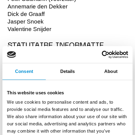
Annemarie den Dekker
Dick de Graaff
Jasper Snoek
Valentine Snijder
STATUTAIRE INFORMATIE
Activiteit
Consent
Details
About
Het bevorderen van cultuur in Amsterdam,
onder meer door het organiseren van een
jaarlijks terugkerend cultureel winterfestival.
This website uses cookies
We use cookies to personalise content and ads, to
Doelstelling
provide social media features and to analyse our traffic.
We also share information about your use of our site with
1. Het bevorderen van cultuur, in het bijzonder
our social media, advertising and analytics partners who
de lichtkunst, en het bevorderen van
may combine it with other information that you’ve
maatschappelijke cohesie in Amsterdam en