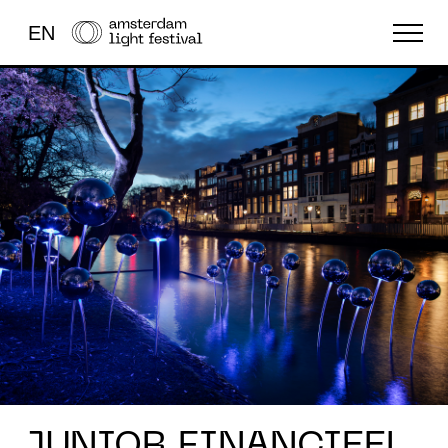
EN
FESTIVAL
LICHTKUNST
OVERIG
JUNIOR FINANCIEEL