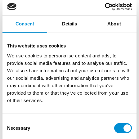
Het correct voeren van de bedrijfsbrede
financiële administratie;
Consent
Details
About
Ondersteuning bieden voor een tijdige en
complete maandafsluiting;
Verwerken van inkomende facturen en
This website uses cookies
zorgen voor correcte boekhoudkundige
We use cookies to personalise content and ads, to
verwerking;
provide social media features and to analyse our traffic.
Onderhouden van diverse
We also share information about your use of our site with
bedrijfsgerelateerde mailboxen over
our social media, advertising and analytics partners who
financiële en contract-gerelateerde
may combine it with other information that you’ve
vraagstukken;
Proactief klanten benaderen over
provided to them or that they’ve collected from your use
openstaande betalingen en assisteren bij
of their services.
financiële vragen;
Het coderen en boeken van bank- en
overige posten;
Consent
Necessary
Het controleren en specificeren van
Selection
grootboekrekeningen ten behoeve van de