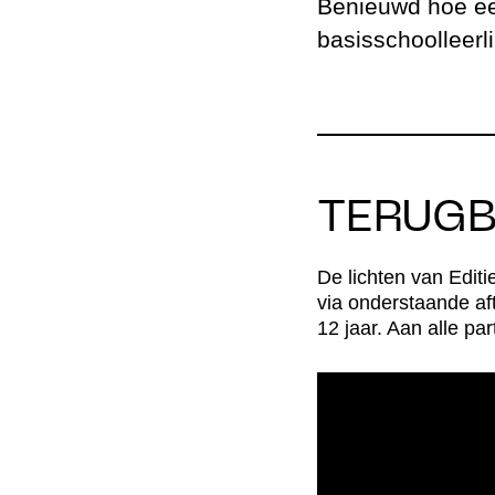
Benieuwd hoe ee
Partn
basisschoolleerl
Educa
Bewo
Vrijwil
TERUGB
De lichten van Edit
via onderstaande af
12 jaar. Aan alle pa