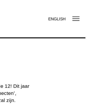
ENGLISH
RIG
ns
e 12! Dit jaar
tie
necten’,
al zijn.
denis