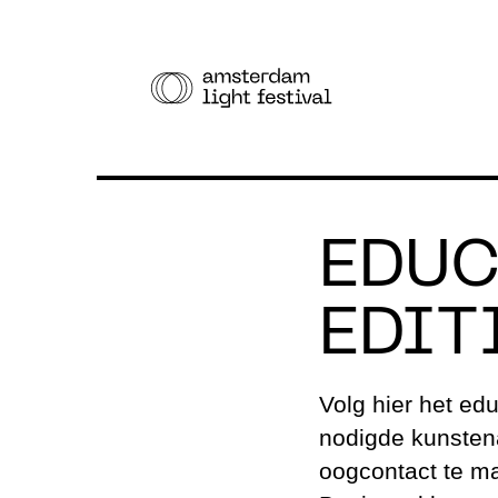
EDUC
FES
EDIT
Varen
Volg hier het edu
Wand
nodigde kunstena
oogcontact te m
Fiets