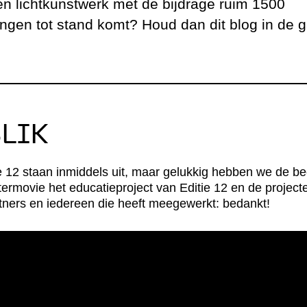
n lichtkunstwerk met de bijdrage ruim 1500
ers
Permanente kunst
Duurza
ingen tot stand komt? Houd dan dit blog in de g
tieproject
Advies & Inspiratie
Vacatur
ners
FAQ
ligers
Contact
LIK
ie 12 staan inmiddels uit, maar gelukkig hebben we de be
termovie het educatieproject van Editie 12 en de projec
rtners en iedereen die heeft meegewerkt: bedankt!