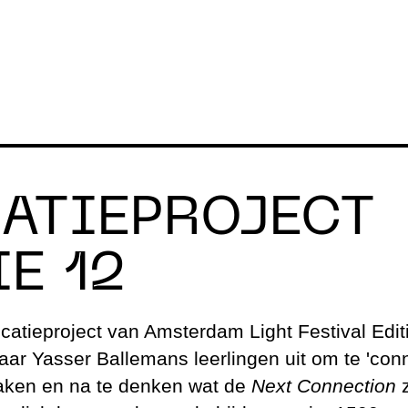
ATIEPROJECT
TIVAL
LICHTKUNST
OVE
IE 12
Alle edities
Steun o
catieproject van Amsterdam Light Festival Editi
elen
Open Call
Organisa
ar Yasser Ballemans leerlingen uit om te 'con
aken en na te denken wat de
Next Connection
z
en
Verdieping
Geschie