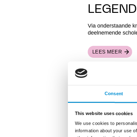
LEGEND
Via onderstaande kn
deelnemende scholen
LEES MEER
IT'S S
Editie 12 is begonn
Consent
Connection van Yas
wie ga jij kijken?
This website uses cookies
We use cookies to personalis
information about your use of