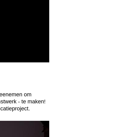
 meenemen om
nstwerk - te maken!
catieproject.