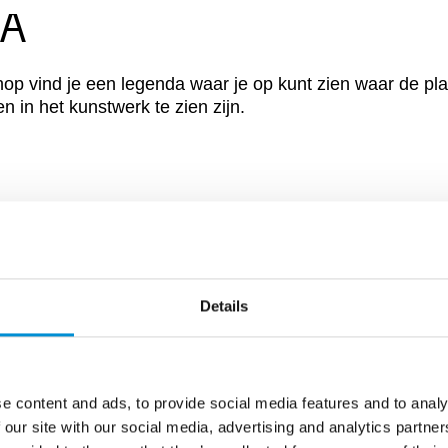
A
op vind je een legenda waar je op kunt zien waar de pla
 in het kunstwerk te zien zijn.
HOWTIME!
en! Van 30 november 2023 tot en met 21 januari 2024 is
Details
ser Ballemans samen met 23 andere lichtkunstwerken t
e content and ads, to provide social media features and to analy
 our site with our social media, advertising and analytics partn