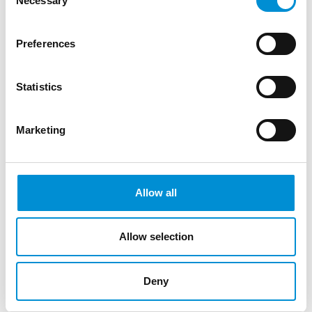
Necessary
Selection
Preferences
Statistics
Marketing
11.10.2022 - TRY-OUT DR. E.
BOEKMANSCHOOL
Allow all
Een nieuw project moet je altijd even testen.
Ook dit jaar waren we weer welkom bij groep
7 van de Dr. E. Boekmanschool. De leerlingen
Allow selection
worden getest op hun kennis over het
ontstaan van Amsterdam en de bruggen en
Deny
kademuren. Via een interactieve quiz komen
de leerlingen allerlei weetjes te weten, zoals