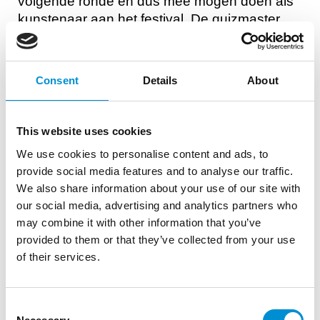
volgende ronde en dus mee mogen doen als
kunstenaar aan het festival. De quizmaster
presenteert, interviewt en doet zelfs een
‘bruggendansje’. De bruggenbouwer vertelt uit
eigen ervaring, laat zien hoe ver palen de
Consent
Details
About
grond in moeten om tot de zandlaag te komen
en legt uit dat driehoeken de beste constructie
zijn voor de bamboebrug. Het is even
This website uses cookies
uitzoeken hoe je dat doet met die elastiekjes
We use cookies to personalise content and ads, to
maar de leerlingen maken creatieve en
provide social media features and to analyse our traffic.
inventieve brugconstructies.
We also share information about your use of our site with
our social media, advertising and analytics partners who
De klas krijgt een getekende oorkonde, een
may combine it with other information that you’ve
proeve van bekwaamheid: hun kennis van
provided to them or that they’ve collected from your use
bruggen en kademuren is getest en geslaagd!
of their services.
Consent