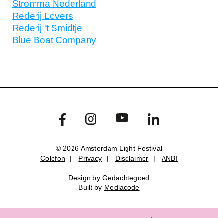
Stromma Nederland
Rederij Lovers
Rederij 't Smidtje
Blue Boat Company
© 2026 Amsterdam Light Festival
Colofon
|
Privacy
|
Disclaimer
|
ANBI
Colofon
Privacy
Disclaimer
ANBI
Design by
Gedachtegoed
Design by
Gedachtegoed
.
Built by
Mediacode
Built by
Mediacode